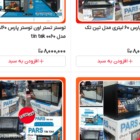
ی مدل تین تک
توستر 
مدل tin tak 0060
8,000,000
8,
افزودن به سبد
افزودن به سبد