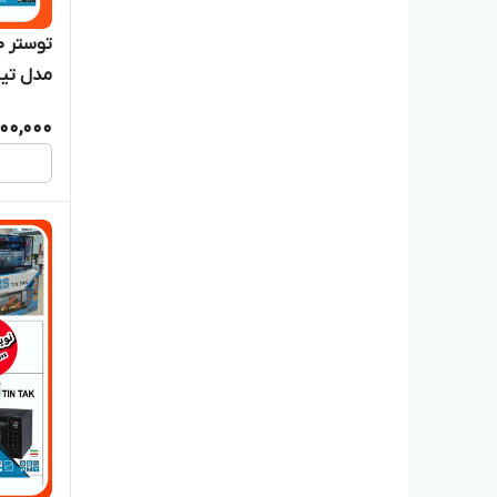
مدل تی
000,000