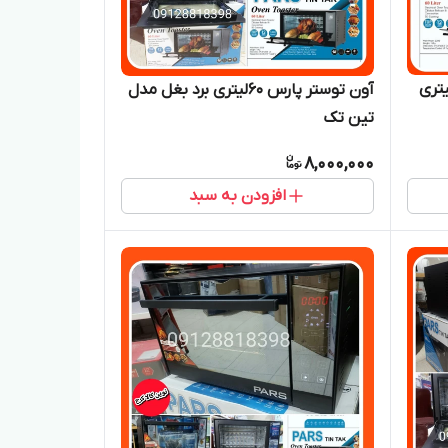
تستر اون توستر پارس ۶۰لیتری
آون توستر پارس ۶۰لیتری برد بغل مدل
تین تک
8,000,000
افزودن به سبد