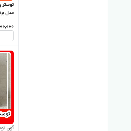
مدل برد
000,000
آون توستر ۶۰ لیتری پا