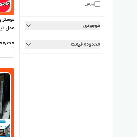
پارس
موجودی
مدل تین ت
000,000
محدوده قیمت