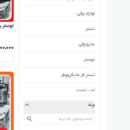
لوازم برقی
توستر پارس ۶۰ لیتر
تستر
جاروبرقی
000,000
توستر
تستر فر مایکرووفر
اون توستر
برند
جارو برقی
آون توستر