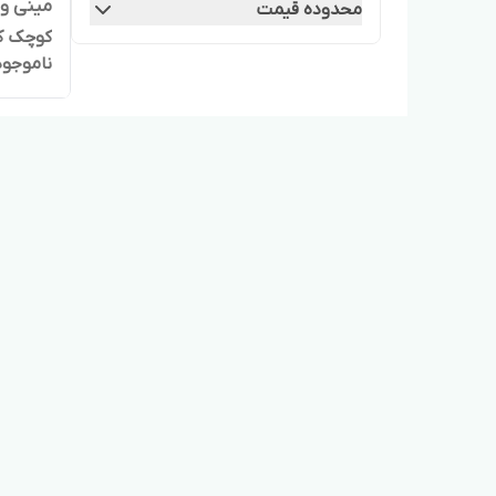
مینی وا
محدوده قیمت
کوچک ک
ناموجود
0015