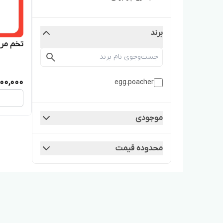
برند
تخم مرغ آب
400,000
egg.poacher
موجودی
محدوده قیمت