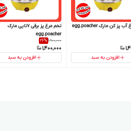
 پز کن مارک egg.poacher
تخم مرغ پز برقی ۷تایی مارک
egg.poacher
26
%
1,900,000
1,400,000
1,
افزودن به سبد
افزودن به سبد