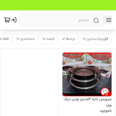
پربازدیدترین
برندها
قیمت
دسته‌بندی
فقط م
سرویس تابه ۳عددی چدن دیگ
چف
ناموجود