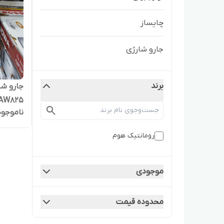
چایساز
جارو شارژی
برند
جارو شا
AW825
ناموجود
رومانتیک هوم
موجودی
محدوده قیمت