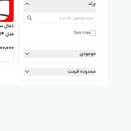
برند
ذغال سر
Sea max
مدل mn/74
500,000
موجودی
محدوده قیمت