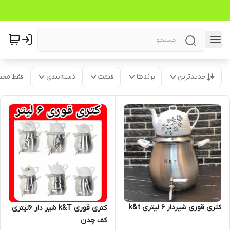
جدیدترین
برندها
قیمت
دسته‌بندی
فقط محص
کتری قوری شیردار ۶ لیتری k&t
کتری قوری k&T شیر دار ۶لیتری
کف چدن