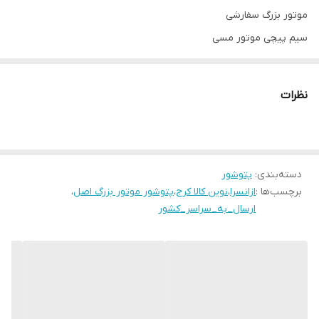
موتور بزرگ سفارشی
سیم پیچی موتور مسی
برند پاک شو به شو
بهترین پتوشور موجود در بازار پتوشور پاک شو به شو
نظرات
۲ سال ضمانت بی قید و شرط
محمودی 09128818398
دسته‌بندی
:
پتوشور
برچسب‌ها :
ازانسرا
،
نوین کالا کرج
،
پتوشور موتور بزرگ اصل
،
ارسال_به_سراسر_کشور