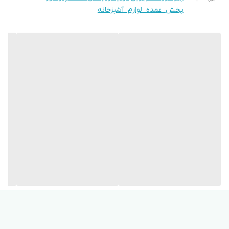
پخش_عمده_لوازم_آشپزخانه