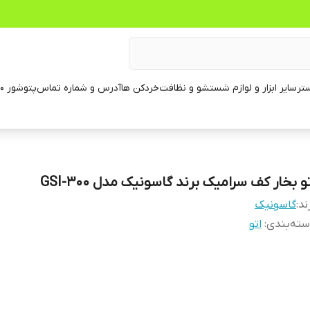
تر
سایر ابزار و لوازم شستشو و نظافت
خردکن ها
آدرس و شماره تماس
پتوشور ۶۰ کیلویی
و بخار کف سرامیک برند گاسونیک مدل GSI-300
ند:
گاسونیک
ته‌بندی
:
اتو