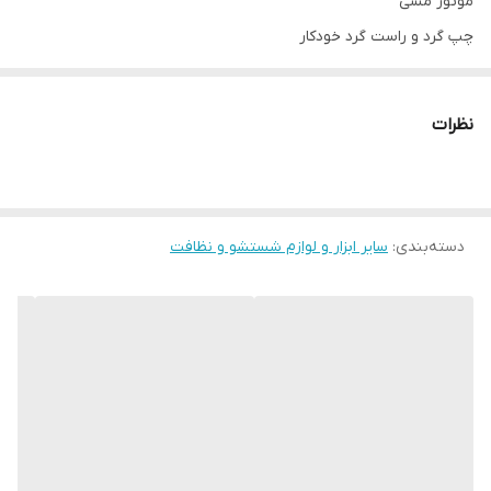
موتور مسی
چپ گرد و راست گرد خودکار
قابلیت شست و شو پتو دونفره بزرگ سنگین
نظرات
۲۴ماه ضمانت شرکتی
از تولید کننده مستقیم خرید کنید
دسته‌بندی
:
اینستاگرام نوین کالا کرج novinkala_karaj
سایر ابزار و لوازم شستشو و نظافت
09128818398 محمودی