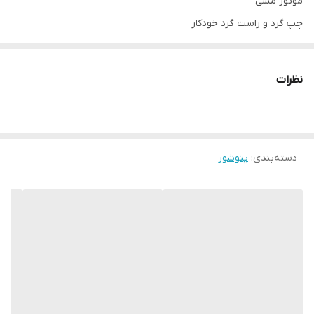
موتور مسی
چپ گرد و راست گرد خودکار
قابلیت شست و شو پتو دونفره بزرگ سنگین
ارسال به سراسر کشور
نظرات
ارسال کرج پرداخت درب منزل
09128818398
سفارش از سایت هم داریم
دسته‌بندی
:
پتوشور
اینستا novinkala_karaj نوین کالا کرج