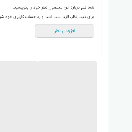
دارای پایه های ضد لغزش
شما هم درباره این محصول نظر خود را بنویسید.
از تولید کننده مستقیم خرید کنید
برای ثبت نظر، لازم است ابتدا وارد حساب کاربری خود شو
افزودن نظر
اینستاگرام نوین کالا کرج novinkala_karaj
09128818398