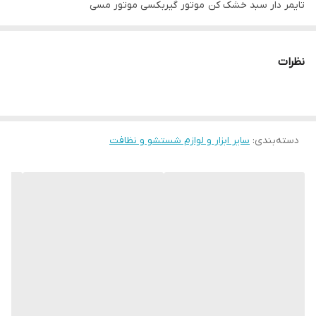
تایمر دار سبد خشک کن موتور گیربکسی موتور مسی
قابلیت شست و شو پتو دونفره بزرگ
خرید حضوری و غیر حضوری
نظرات
کرج حصارک بالا بلوار ازادی روبروی خیابان شهدا
دسته‌بندی
:
سایر ابزار و لوازم شستشو و نظافت