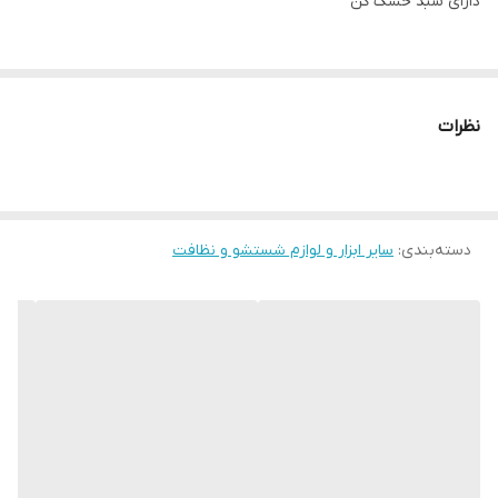
دارای سبد خشک کن
دارای موتور بزرگ سفارشی
نظرات
موتور گیربکسی
قابلیت شست وشو پتو دونفره
۳۶ ماه ضمانت بی قید و شرط فقط در نوین کالا کرج آرمین محمودی
دسته‌بندی
:
سایر ابزار و لوازم شستشو و نظافت
تمام استیل
تایمردار
موتور مسی