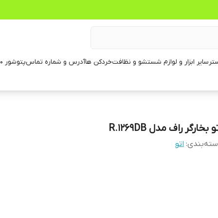
تر
سایر ابزار و لوازم شستشو و نظافت
خردکن ها
آدرس و شماره تماس
پتوشور ۶۰ کیلویی
و بخارگر راف مدل R.1269DB
ته‌بندی
:
اتو