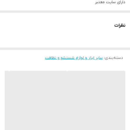
دارای سایت معتبر
دارای نماد اینماد
http://novinkalakaraj.ir
نظرات
شماره تماس 09128818398
ادرس کرج حصارک بالا بلوار آزادی روبروی خ شهدا
دسته‌بندی
:
سایر ابزار و لوازم شستشو و نظافت
https://Instagram.com/_u/novinkala_karaj
اینستاگرام