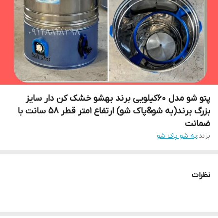
پتو شو مدل ۶۰کیلویی برند بهشو خشک کن دار سایز
بزرگ برند(به شو&پاک شو) ارتفاع ۱متر قطر ۵۸ سانت با
ضمانت
برند:
به شو پاک شو
نظرات