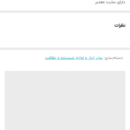
دارای سایت معتبر
دارای نماد اینماد
http://novinkalakaraj.ir
نظرات
شماره تماس 09128818398
ادرس کرج حصارک بالا بلوار آزادی روبروی خ شهدا
دسته‌بندی
:
سایر ابزار و لوازم شستشو و نظافت
https://Instagram.com/_u/novinkala_karaj
اینستاگرام