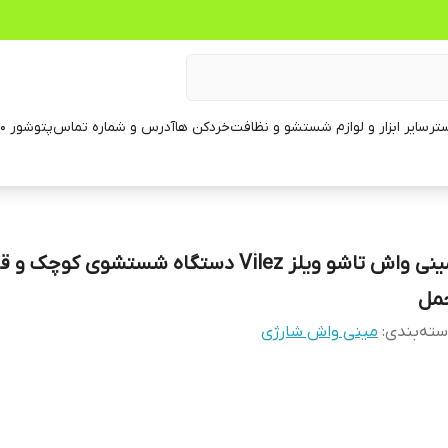
تر
سایر ابزار و لوازم شستشو و نظافت
خردکن ها
آدرس و شماره تماس
پتوشور ۶۰ کیلویی
مینی واش تاشو ویلز Vilez دستگاه شستشوی کوچک و
مل
ته‌بندی
:
مینی واش شارژی