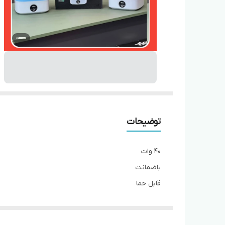
توضیحات
۴۰ وات
باضمانت
قابل حما
۱/۵ لیتر