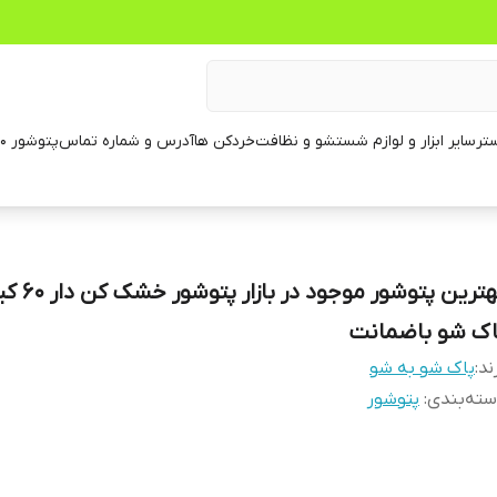
تر
سایر ابزار و لوازم شستشو و نظافت
خردکن ها
آدرس و شماره تماس
پتوشور ۶۰ کیلویی
بهترین پتوشور موجو
اک شو باضمانت
ند:
پاک شو به شو
ته‌بندی
:
پتوشور