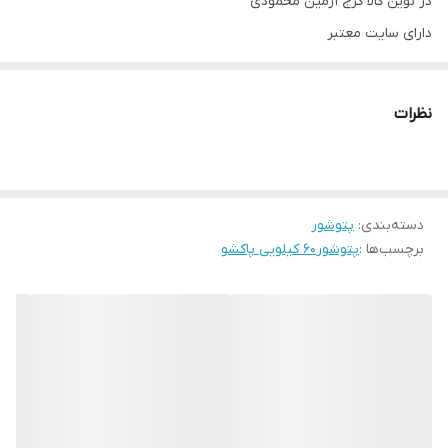
در نوین کالا کرج آرمین محمودی
دارای سایت معتبر
دارای نماد اینماد
http://novinkalakaraj.ir
نظرات
شماره تماس 09128818398
ادرس کرج حصارک بالا بلوار آزادی روبروی خ شهدا
دسته‌بندی
:
پتوشور
برچسب‌ها :
پتوشور60 کیلویی پاکشو
https://Instagram.com/_u/novinkala_karaj
اینستاگرام