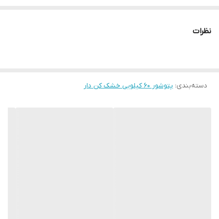
✔فروش مستقیم از کارخانه
نظرات
✔ارمین محمودی _ تولید کننده پتوشور خشک کن دار و ساده
دسته‌بندی
:
پتوشور ۶۰ کیلویی خشک کن دار
✔کرج حصارک بالا بلوار آزادی بعد از خ میرتقی ها روبروی خ شهدا لوازم
خانگی نوین
0912.88.18.398 محمودی 📞
⚜🔺️novinkala_karaj اینستا⚜🔺️