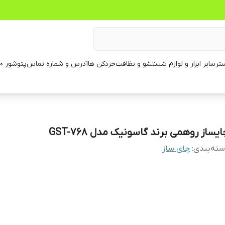
تر
سایر ابزار و لوازم شستشو و نظافت
خردکن ها
آدرس و شماره تماس
پتوشور ۶۰ کیلویی
یساز روهمی برند گاسونیک مدل GST-768
ته‌بندی
:
چای ساز