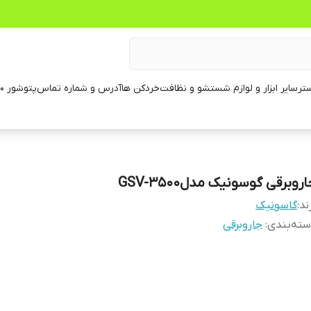
تر
سایر ابزار و لوازم شستشو و نظافت
خردکن ها
آدرس و شماره تماس
پتوشور ۶۰ کیلویی
روبرقی گوسونیک مدلGSV-3500
ند:
گاسونیک
ته‌بندی
:
جاروبرقی