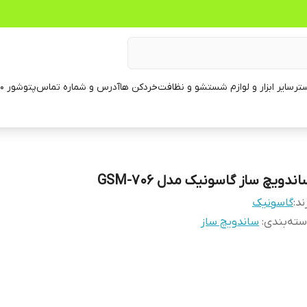
تر
سایر ابزار و لوازم شستشو و نظافت
خردکن ها
آدرس و شماره تماس
پتوشور ۶۰ کیلویی
ندویچ ساز گاسونیک مدل GSM-706
ند:
گاسونیک
ته‌بندی
:
ساندویچ ساز