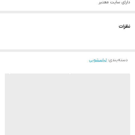
دارای سایت معتبر
دارای نماد اینماد
http://novinkalakaraj.ir
نظرات
شماره تماس 09128818398
ادرس کرج حصارک بالا بلوار آزادی روبروی خ شهدا
دسته‌بندی
:
لباسشویی
https://Instagram.com/_u/novinkala_karaj
اینستاگرام