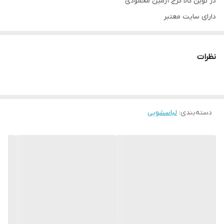
در نوین کالا کرج آرمین محمودی
دارای سایت معتبر
دارای نماد اینماد
http://novinkalakaraj.ir
نظرات
شماره تماس 09128818398
ادرس کرج حصارک بالا بلوار آزادی روبروی خ شهدا
دسته‌بندی
:
لباسشویی
https://Instagram.com/_u/novinkala_karaj
اینستاگرام