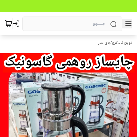
نوین کالا کرج
/
چای ساز