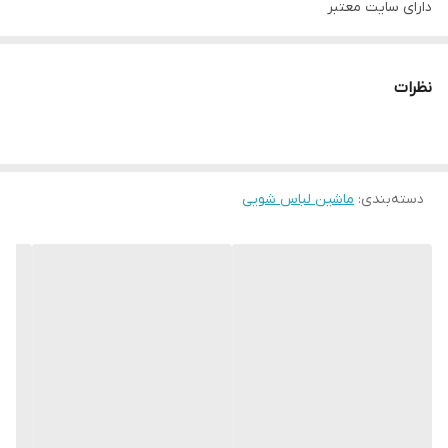
دارای سایت معتبر
دارای نماد اینماد
http://novinkalakaraj.ir
نظرات
شماره تماس 09128818398
ادرس کرج حصارک بالا بلوار آزادی روبروی خ شهدا
دسته‌بندی
:
ماشین لباس شویی
https://Instagram.com/_u/novinkala_karaj
اینستاگرام