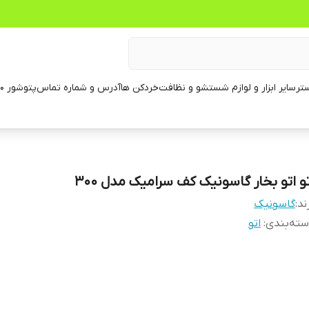
تر
سایر ابزار و لوازم شستشو و نظافت
خردکن ها
آدرس و شماره تماس
پتوشور ۶۰ کیلویی
تو اتو بخار گاسونیک کف سرامیک مدل 300
ند:
گاسونیک
ته‌بندی
:
اتو