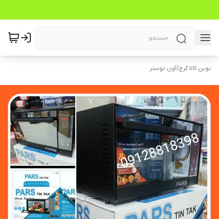
نوین کالا کرج
/
آون توستر