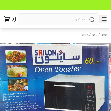
نوین کالا کرج
/
توستر