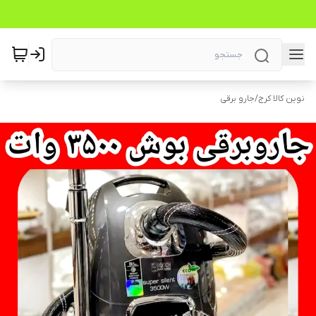
نوین کالا کرج
/
جارو برقی