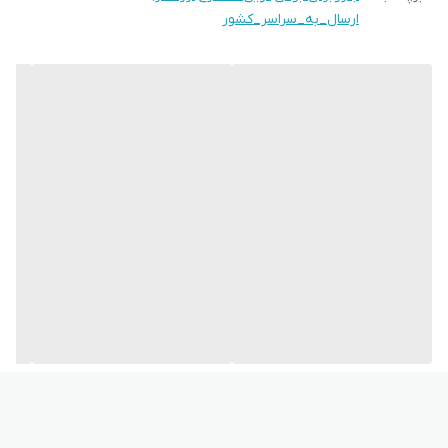
ارسال_به_سراسر_کشور