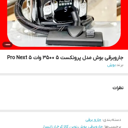
جاروبرقی بوش مدل پرونکست 5 3500 وات Pro Next 5
برند:
بوش
نظرات
دسته‌بندی
:
جارو برقی
برچسب‌ها :
جاروبرقی بوش
،
نوین کالا کرج
،
ارزانسرا
،