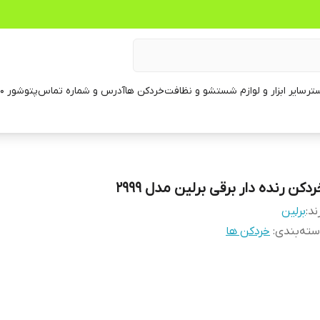
تر
سایر ابزار و لوازم شستشو و نظافت
خردکن ها
آدرس و شماره تماس
پتوشور ۶۰ کیلویی
دکن رنده دار برقی برلین مدل ۲۹۹۹
ند:
برلین
ته‌بندی
:
خردکن ها