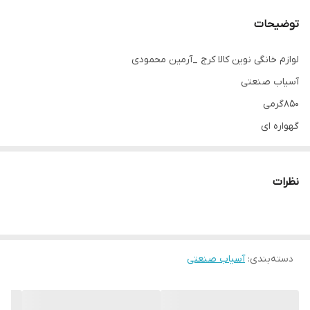
توضیحات
لوازم خانگی نوین کالا کرج _آرمین محمودی
آسیاب صنعتی
۸۵۰گرمی
گهواره ای
۲۸۰۰ وات
پرقدرت
نظرات
۶تیغه
مخصوص عطار ها و مصارف حرفه ای منازل
دسته‌بندی
:
آسیاب صنعتی