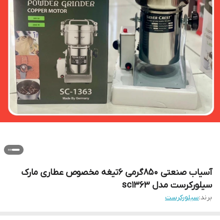
آسیاب صنعتی ۸۵۰گرمی ۶تیغه مخصوص عطاری مارک
سیلورکرست مدل sc1363
برند:
سیلورکرست