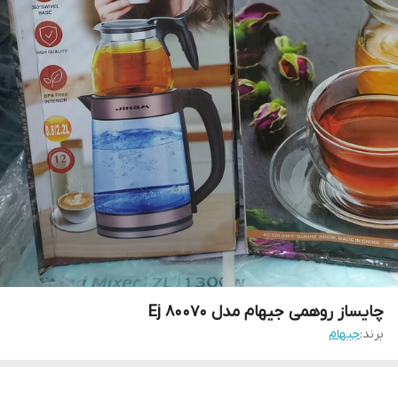
چایساز روهمی جیهام مدل ۸۰۰۷۰ Ej
برند:
جیهام