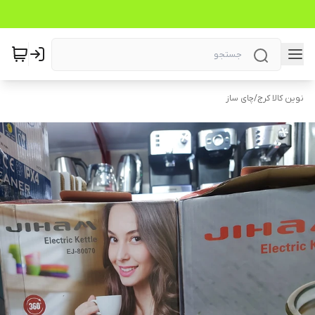
نوین کالا کرج
/
چای ساز