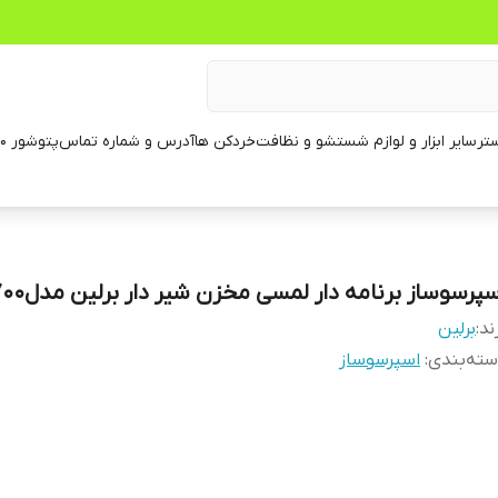
تر
سایر ابزار و لوازم شستشو و نظافت
خردکن ها
آدرس و شماره تماس
پتوشور ۶۰ کیلویی
پرسوساز برنامه دار لمسی مخزن شیر دار برلین مدلBE_1700
ند:
برلین
ته‌بندی
:
اسپرسوساز