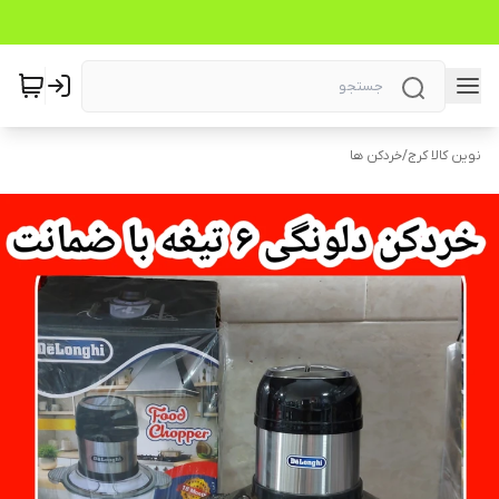
نوین کالا کرج
/
خردکن ها