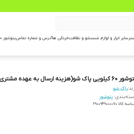
تر
سایر ابزار و لوازم شستشو و نظافت
خردکن ها
آدرس و شماره تماس
پتوشور ۶۰ کیلویی
۶۰ کیلویی پاک شو(هزینه ارسال به عهده مشتری عزیز)
ند:
پاک شو
ته‌بندی
:
پتوشور
اسه کالا
2900949000070