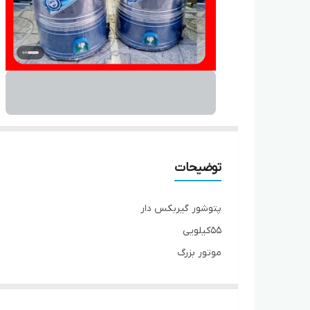
توضیحات
پتوشور گیربکس دار
۵۵کیلویی
موتور بزرگ
تمام استیل
کیفیت عالی