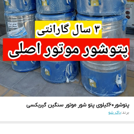
پتوشور60کیلوی پتو شور موتور سنگین گیربکسی
برند:
پاک شو