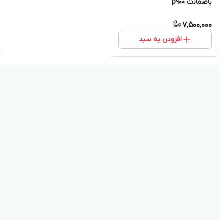
باضمانت p900
7,500,000
افزودن به سبد