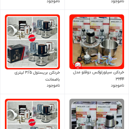
ناموجود
ناموجود
روز مادر
خردکن سیلورلوکس دوقلو مدل
خردکن بریستول ۳/۵ لیتری
3244
باضمانت
ناموجود
ناموجود