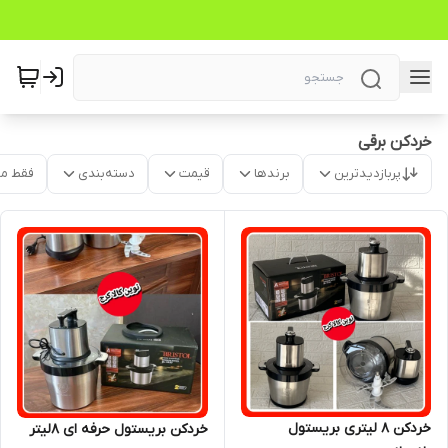
خردکن برقی
پربازدیدترین
برندها
قیمت
دسته‌بندی
فقط م
خردکن ۸ لیتری بریستول
خردکن بریستول حرفه ای 8لیتر