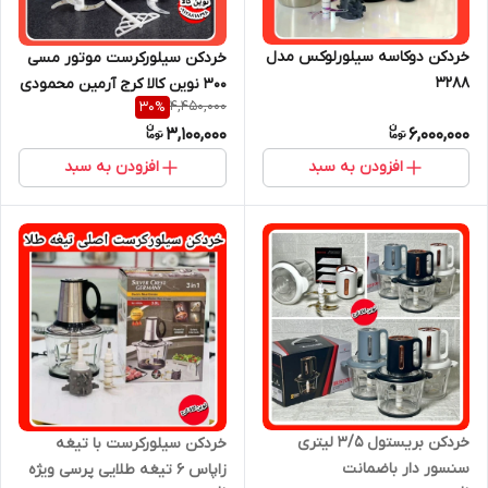
خردکن دوکاسه سیلورلوکس مدل
خردکن سیلورکرست موتور مسی
۳۲۸۸
۳۰۰ نوین کالا کرج آرمین محمودی
4,450,000
30
%
3,100,000
6,000,000
افزودن به سبد
افزودن به سبد
خردکن بریستول ۳/۵ لیتری
خردکن سیلورکرست با تیغه
سنسور دار باضمانت
زاپاس ۶ تیغه طلایی پرسی ویژه