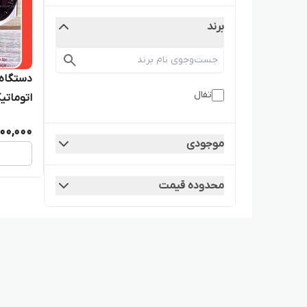
برند
تفال
اتوماتیک 
00,000
موجودی
محدوده قیمت