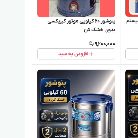
یستم
پتوشور ۶۰ کیلویی موتور گیربکسی
بدون خشک کن
9,200,000
افزودن به سبد