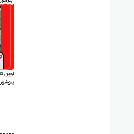
نوین کا
پتوشور ۶۰کیلویی خشک کن د
100,000