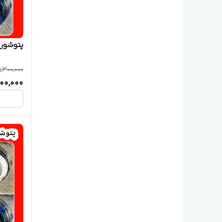
پتوشور60کیلویی خشک کن دار به شو
9,300,000
200,000