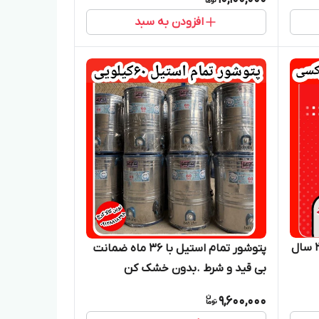
افزودن به سبد
پتوشور 60 کیلویی برند پاکشو با 2 سال
پتوشور تمام استیل با ۳۶ ماه ضمانت
بی قید و شرط .بدون خشک کن
9,600,000