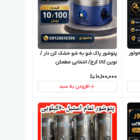
 موتور
پتوشور پاک شو به شو خشک کن دار /
نوین کالا کرج/ انتخابی مطمئن
10,100,000
افزودن به سبد