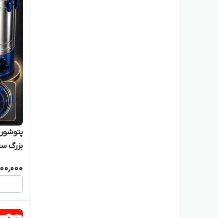
بزرگ سف
200,000