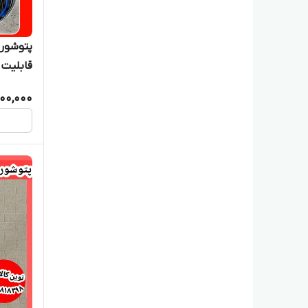
قابلیت ش
100,000