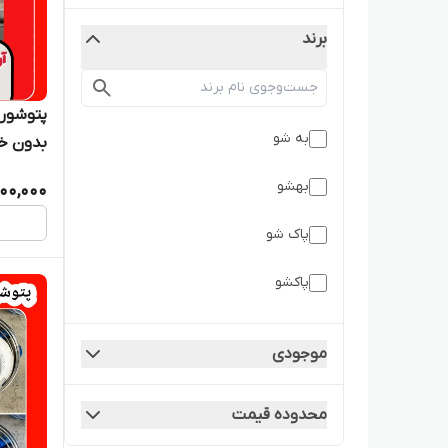
برند
به شو
بدون خ
بهشو
900,000
پاک شو
پاکشو
پاک شو به شو
موجودی
پاکشو و بهشو
محدوده قیمت
پتوشور ۶۰ کیلویی پاکشو