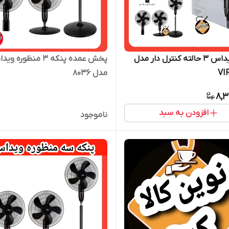
پنکه ویداس ۳ حالته کنترل دار مدل
پخش عمده پنکه ۳ منظوره 
VI
مدل 8036
8,3
افزودن به سبد
ناموجود