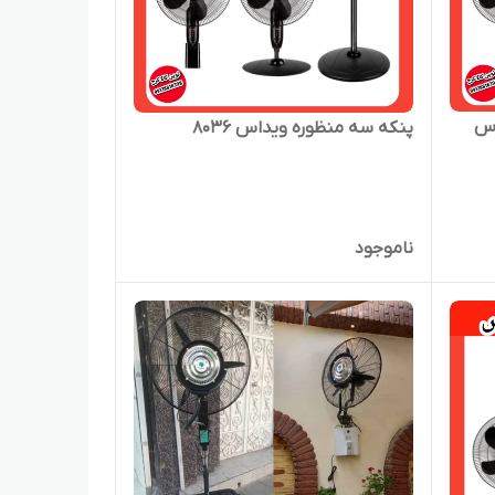
ویداس
پنکه سه منظوره ویداس 8036
ناموجود