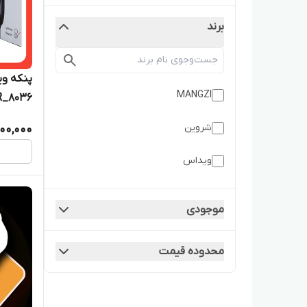
برند
MANGZI
R_8036
شروین
00,000
ویداس
موجودی
محدوده قیمت