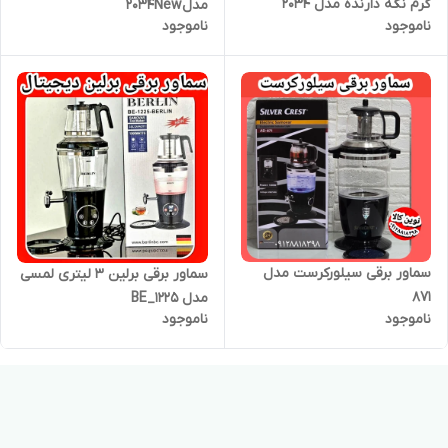
گرم نگه دارنده مدل ۲۰۳۴
مدل2034New
ناموجود
ناموجود
سماور برقی سیلورکرست مدل
سماور برقی برلین 3 لیتری لمسی
۸۷۱
مدل BE_1225
ناموجود
ناموجود