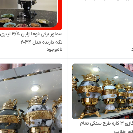
سماور برقی فوما ژاپن 
نگه دارنده مدل ۲۰۳۴
ناموجود
سماور گازی ۳ کاره طرح سنگی تمام
مر طلایی