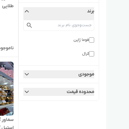
طلایی
برند
فوما ژاپن
ناموجود
کرال
موجودی
محدوده قیمت
استیل ک