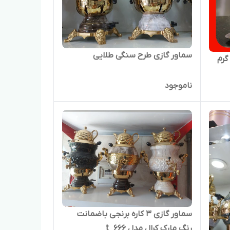
سماور گازی طرح سنگی طلایی
۴/۵ لیتری گرم
ناموجود
سماور گازی ۳ کاره برنجی باضمانت
رنگ مارک کرال مدل t_666