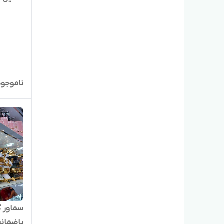
ناموجود
باضمان