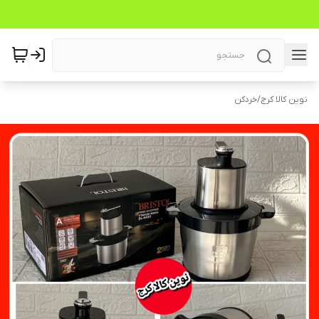
نوین کالا کرج
/
خردکن