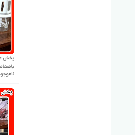
پخش عم
باضمان
ناموجود