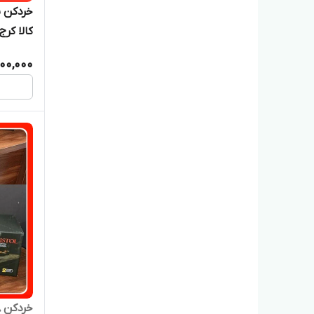
خردکن ب
کالا کر
200,000