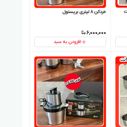
ت
خردکن ۸ لیتری بریستول
6,000,000
افزودن به سبد