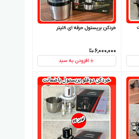
خردکن بریستول حرفه ای 8لیتر
6,000,000
افزودن به سبد