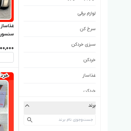
لوازم برقی
سرخ کن
گارانتیbl4430
سبزی خردکن
000,000
خردکن
غذاساز
خردکن
برند
خردکن
خردکن