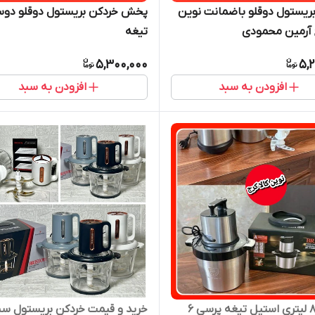
ریستول دوقلو باضمانت نوین
ج آرمین محمودی
تیغه
5,300,000
5,
افزودن به سبد
افزودن به سبد
خردکن ۸ لیتری استیل تیغه پرسی ۶
خرید و قیمت خردکن بریستول س