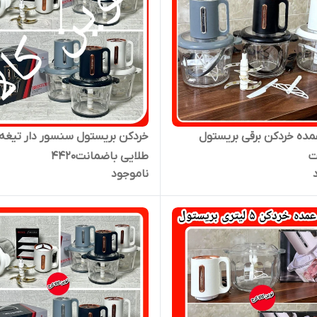
ده خردکن برقی بریستول
خردکن بریستول سنسور دار تیغه
ت
طلایی باضمانت۴۴۲۰
ناموجود