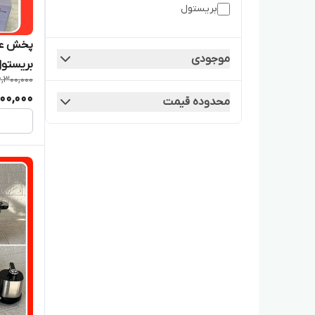
بریستول
تولید و پخش عمده پتوشور
پخش عم
خردکن برقی
موجودی
بریستول ۲ سری ۶ تیغه ب
6,300,000
خردکن و غذاساز
200,000
محدوده قیمت
خردکن ها